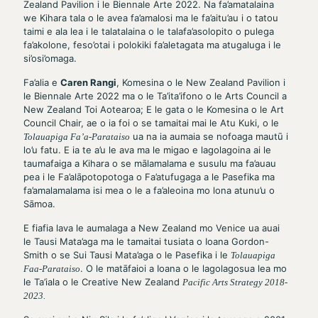
Zealand Pavilion i le Biennale Arte 2022. Na fa’amatalaina
we Kihara tala o le avea fa’amalosi ma le fa’aitu’au i o tatou
taimi e ala lea i le talatalaina o le talafa’asolopito o pulega
fa’akolone, feso’otai i polokiki fa’aletagata ma atugaluga i le
si’osi’omaga.
Fa’alia e
Caren Rangi
, Komesina o le New Zealand Pavilion i
le Biennale Arte 2022 ma o le Ta’ita’ifono o le Arts Council a
New Zealand Toi Aotearoa; E le gata o le Komesina o le Art
Council Chair, ae o ia foi o se tamaitai mai le Atu Kuki, o le
ua na ia aumaia se nofoaga mautū i
Tolauapiga Fa’a-Parataiso
lo’u fatu. E ia te a’u le ava ma le migao e lagolagoina ai le
taumafaiga a Kihara o se mālamalama e susulu ma fa’auau
pea i le Fa’alāpotopotoga o Fa’atufugaga a le Pasefika ma
fa’amalamalama isi mea o le a fa’aleoina mo lona atunu’u o
Sāmoa.
E fiafia lava le aumalaga a New Zealand mo Venice ua auai
le Tausi Mata’aga ma le tamaitai tusiata o Ioana Gordon-
Smith o se Sui Tausi Mata’aga o le Pasefika i le
Tolauapiga
. O le matāfaioi a Ioana o le lagolagosua lea mo
Faa-Parataiso
le Ta’iala o le Creative New Zealand
Pacific Arts Strategy 2018-
2023.