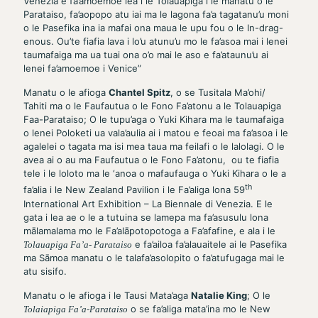
Venezia e fa’amoemoe lea i le Tolauapiga i le manatu o le
Parataiso, fa’aopopo atu iai ma le lagona fa’a tagatanu’u moni
o le Pasefika ina ia mafai ona maua le upu fou o le In-drag-
enous. Ou’te fiafia lava i lo’u atunu’u mo le fa’asoa mai i lenei
taumafaiga ma ua tuai ona o’o mai le aso e fa’ataunu’u ai
lenei fa’amoemoe i Venice”
Manatu o le afioga
Chantel Spitz
, o se Tusitala Ma’ohi/
Tahiti ma o le Faufautua o le Fono Fa’atonu a le Tolauapiga
Faa-Parataiso; O le tupu’aga o Yuki Kihara ma le taumafaiga
o lenei Poloketi ua vala’aulia ai i matou e feoai ma fa’asoa i le
agalelei o tagata ma isi mea taua ma feilafi o le lalolagi. O le
avea ai o au ma Faufautua o le Fono Fa’atonu, ou te fiafia
tele i le loloto ma le ‘anoa o mafaufauga o Yuki Kihara o le a
th
fa’alia i le New Zealand Pavilion i le Fa’aliga lona 59
International Art Exhibition – La Biennale di Venezia. E le
gata i lea ae o le a tutuina se lamepa ma fa’asusulu lona
mālamalama mo le Fa’alāpotopotoga a Fa’afafine, e ala i le
e fa’ailoa fa’alauaitele ai le Pasefika
Tolauapiga Fa’a- Parataiso
ma Sāmoa manatu o le talafa’asolopito o fa’atufugaga mai le
atu sisifo.
Manatu o le afioga i le Tausi Mata’aga
Natalie King
; O le
o se fa’aliga mata’ina mo le New
Tolaiapiga Fa’a-Parataiso