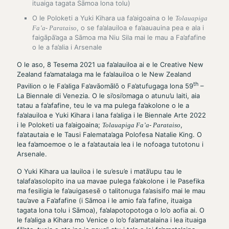
ituaiga tagata Sāmoa lona tolu)
O le Poloketi a Yuki Kihara ua fa’aigoaina o le
Tolauapiga
, o se fa’alauiloa e fa’aauauina pea e ala i
Fa’a- Parataiso
faigāpā’aga a Sāmoa ma Niu Sila mai le mau a Fa’afafine
o le a fa’alia i Arsenale
O le aso, 8 Tesema 2021 ua fa’alauiloa ai e le Creative New
Zealand fa’amatalaga ma le fa’alauiloa o le New Zealand
th
Pavilion o le Fa’aliga Fa’avāomālō o Fa’atufugaga lona 59
–
La Biennale di Venezia. O le si’osi’omaga o atunu’u laiti, aia
tatau a fa’afafine, teu le va ma pulega fa’akolone o le a
fa’alauiloa e Yuki Kihara i lana fa’aliga i le Biennale Arte 2022
i le Poloketi ua fa’aigoaina;
,
Tolauapiga Fa’a- Parataiso
fa’atautaia e le Tausi Falemata’aga Polofesa Natalie King. O
lea fa’amoemoe o le a fa’atautaia lea i le nofoaga tutotonu i
Arsenale.
O Yuki Kihara ua lauiloa i le su’esu’e i matā’upu tau le
talafa’asolopito ina ua mavae pulega fa’akolone i le Pasefika
ma fesiligia le fa’auigasesē o talitonuga fa’asisifo mai le mau
tau’ave a Fa’afafine (i Sāmoa i le amio fa’a fafine, ituaiga
tagata lona tolu i Sāmoa), fa’alapotopotoga o lo’o aofia ai. O
le fa’aliga a Kihara mo Venice o lo’o fa’amatalaina i lea ituaiga