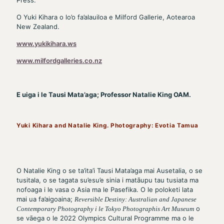
O Yuki Kihara o lo’o fa’alauiloa e Milford Gallerie, Aotearoa
New Zealand.
www.yukikihara.ws
www.milfordgalleries.co.nz
E uiga i le Tausi Mata’aga; Professor Natalie King OAM.
Yuki Kihara and Natalie King. Photography: Evotia Tamua
O Natalie King o se ta’ita’i Tausi Mata’aga mai Ausetalia, o se
tusitala, o se tagata su’esu’e sinia i matāupu tau tusiata ma
nofoaga i le vasa o Asia ma le Pasefika. O le poloketi lata
mai ua fa’aigoaina;
Reversible Destiny: Australian and Japanese
o
Contemporary Photography i le Tokyo Photographis Art Museum
se vāega o le 2022 Olympics Cultural Programme ma o le