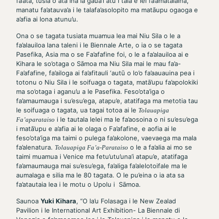
fā’ata, tusia o ata ina ia gaua’i atu i tala e lei fa’amatalaina,
manatu fa’atauva’a i le talafa’asolopito ma matāupu ogaoga e
a’afia ai lona atunu’u.
Ona o se tagata tusiata muamua lea mai Niu Sila o le a
fa’alauiloa lana taleni i le Biennale Arte, o ia o se tagata
Pasefika, Asia ma o se Fa’afafine foi, o le a fa’alauiloa ai e
Kihara le so’otaga o Sāmoa ma Niu Sila mai le mau fa’a-
Fa’afafine, fa’ailoga ai fa’afitauli ‘autū o lo’o fa’aauauina pea i
totonu o Niu Sila i le soifuaga o tagata, matā’upu fa’apolokiki
ma so’otaga i aganu’u a le Pasefika. Feso’ota’iga o
fa’amaumauga i su’esu’ega, atapu’e, atatifaga ma metotia tau
le soifuaga o tagata, ua tagai totoa ai le
Tolauapiga
i le tautala lelei ma le fa’aosoina o ni su’esu’ega
Fa’aparataiso
i matā’upu e a’afia ai le olaga o Fa’afafine, e aofia ai le
feso’ota’iga ma taimi o pulega fa’akolone, vaevaega ma mala
fa’alenatura.
o le a fa’alia ai mo se
Tolauapiga Fa’a-Parataiso
taimi muamua i Venice ma fetu’utu’una’i atapu’e, atatifaga
fa’amaumauga mai su’esu’ega, fa’aliga fa’alelotoifale ma le
aumalaga e silia ma le 80 tagata. O le pu’eina o ia ata sa
fa’atautaia lea i le motu o Upolu i Sāmoa.
Saunoa
Yuki Kihara
, “O la’u Folasaga i le New Zealad
Pavilion i le International Art Exhibition- La Biennale di