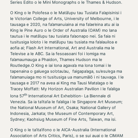
Series Edito o le Mini Monographs o le Thames & Hudson.
O King o le Polofesa o le Matā’upu tau Tusiata Fa’apisinisi i
le Victorian College of Arts, University of Melbourne, i le
tausaga e 2020, na fa’amanuiaina ai ma fa’ae’eina atu ai ia
King le Pine Auro o le Order of Australia (OAM) mo lana
tautua i le matā’upu tau tusiata fa’aonapo nei. Sa faia ni
tusitusiga loloto i le matā’upu tau tusiata ma fa’alauiloa e
aofia ai; Flash Art International, Art and Australia ma le
Televise a le ABC. Sa ia fesoasoani foi i lomiga ma
fa’amaumauga a Phaidon, Thames Hudson ma le
Routledge.O King e iai lona agava’a ma lona tomai i le
tapenaina o galuega so’otau’au, faigapa’aga, su’esu’ega ma
fa’amanuiaga mo ni tusitusiga ua manumālō i ni tauvaga. I le
tausaga e 2017 na avea ai King ma Tausi Mata’aga o le
Tracey Moffatt: My Horizon Australian Pavilion i le fa’aliga
th
lona 57
International Art Exhebition- La Biennale di
Venezia. Sa ia ta’ita’ia le fa’aliga i le Singapore Art Museum;
the National Museum of Art, Osaka; National Gallery of
Indonesia, Jarkata; the Museum of Contemporary Art,
Sydney; Kaohsiug Museum of Fine Arts, Taiwan, ma isi.
O King o le ta’ita’ifono o le AICA-Australia (International
Association of Arts Critics, Paris), o se sui auai o le CIMAM