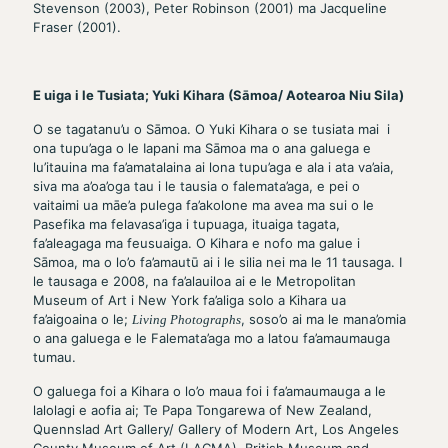
Stevenson (2003), Peter Robinson (2001) ma Jacqueline
Fraser (2001).
E uiga i le Tusiata; Yuki Kihara (Sāmoa/ Aotearoa Niu Sila)
O se tagatanu’u o Sāmoa. O Yuki Kihara o se tusiata mai i
ona tupu’aga o le Iapani ma Sāmoa ma o ana galuega e
lu’itauina ma fa’amatalaina ai lona tupu’aga e ala i ata va’aia,
siva ma a’oa’oga tau i le tausia o falemata’aga, e pei o
vaitaimi ua māe’a pulega fa’akolone ma avea ma sui o le
Pasefika ma felavasa’iga i tupuaga, ituaiga tagata,
fa’aleagaga ma feusuaiga. O Kihara e nofo ma galue i
Sāmoa, ma o lo’o fa’amautū ai i le silia nei ma le 11 tausaga. I
le tausaga e 2008, na fa’alauiloa ai e le Metropolitan
Museum of Art i New York fa’aliga solo a Kihara ua
fa’aigoaina o le;
, soso’o ai ma le mana’omia
Living Photographs
o ana galuega e le Falemata’aga mo a latou fa’amaumauga
tumau.
O galuega foi a Kihara o lo’o maua foi i fa’amaumauga a le
lalolagi e aofia ai; Te Papa Tongarewa of New Zealand,
Quennslad Art Gallery/ Gallery of Modern Art, Los Angeles
County Museum of Art (LACMA), British Museum and