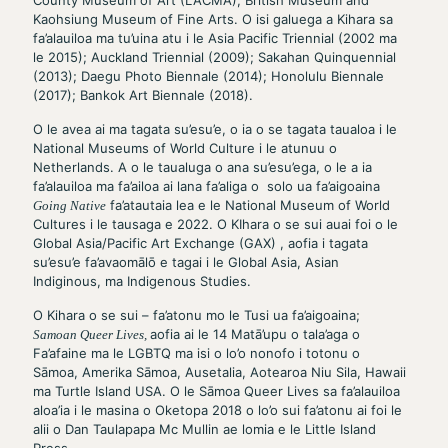
Kaohsiung Museum of Fine Arts. O isi galuega a Kihara sa
fa’alauiloa ma tu’uina atu i le Asia Pacific Triennial (2002 ma
le 2015); Auckland Triennial (2009); Sakahan Quinquennial
(2013); Daegu Photo Biennale (2014); Honolulu Biennale
(2017); Bankok Art Biennale (2018).
O le avea ai ma tagata su’esu’e, o ia o se tagata taualoa i le
National Museums of World Culture i le atunuu o
Netherlands. A o le taualuga o ana su’esu’ega, o le a ia
fa’alauiloa ma fa’ailoa ai lana fa’aliga o solo ua fa’aigoaina
fa’atautaia lea e le National Museum of World
Going Native
Cultures i le tausaga e 2022. O KIhara o se sui auai foi o le
Global Asia/Pacific Art Exchange (GAX) , aofia i tagata
su’esu’e fa’avaomālō e tagai i le Global Asia, Asian
Indiginous, ma Indigenous Studies.
O Kihara o se sui – fa’atonu mo le Tusi ua fa’aigoaina;
aofia ai le 14 Matā’upu o tala’aga o
Samoan Queer Lives,
Fa’afaine ma le LGBTQ ma isi o lo’o nonofo i totonu o
Sāmoa, Amerika Sāmoa, Ausetalia, Aotearoa Niu Sila, Hawaii
ma Turtle Island USA. O le Sāmoa Queer Lives sa fa’alauiloa
aloa’ia i le masina o Oketopa 2018 o lo’o sui fa’atonu ai foi le
alii o Dan Taulapapa Mc Mullin ae lomia e le Little Island
Press.