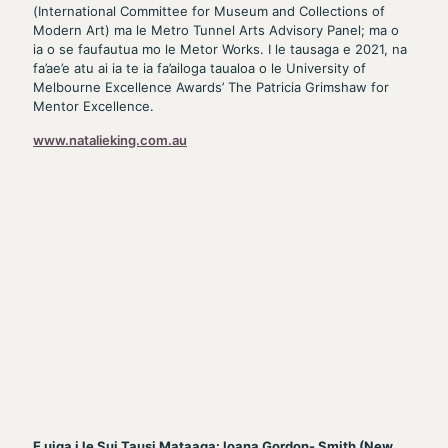
(International Committee for Museum and Collections of
Modern Art) ma le Metro Tunnel Arts Advisory Panel; ma o
ia o se faufautua mo le Metor Works. I le tausaga e 2021, na
fa’ae’e atu ai ia te ia fa’ailoga taualoa o le University of
Melbourne Excellence Awards’ The Patricia Grimshaw for
Mentor Excellence.
www.natalieking.com.au
E uiga i le Sui Tausi Mataaga: Ioana Gordon- Smith (New