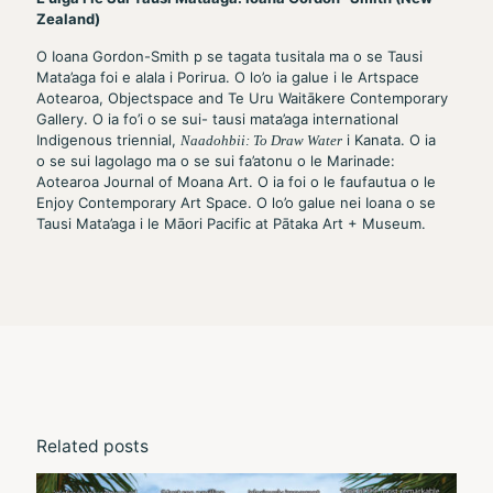
Zealand)
O Ioana Gordon-Smith p se tagata tusitala ma o se Tausi
Mata’aga foi e alala i Porirua. O lo’o ia galue i le Artspace
Aotearoa, Objectspace and Te Uru Waitākere Contemporary
Gallery. O ia fo’i o se sui- tausi mata’aga international
Indigenous triennial,
i Kanata. O ia
Naadohbii: To Draw Water
o se sui lagolago ma o se sui fa’atonu o le Marinade:
Aotearoa Journal of Moana Art. O ia foi o le faufautua o le
Enjoy Contemporary Art Space. O lo’o galue nei Ioana o se
Tausi Mata’aga i le Māori Pacific at Pātaka Art + Museum.
Related posts