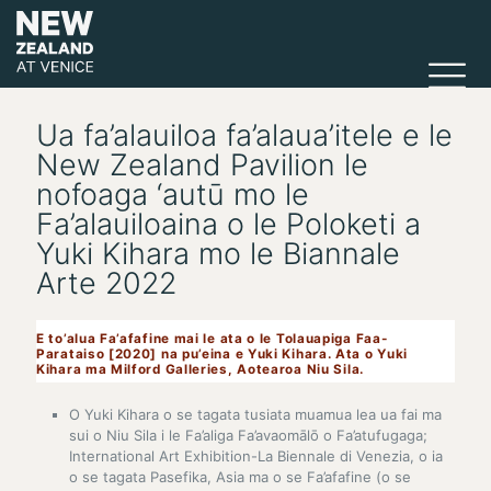
Ua fa’alauiloa fa’alaua’itele e le
New Zealand Pavilion le
nofoaga ‘autū mo le
Fa’alauiloaina o le Poloketi a
Yuki Kihara mo le Biannale
Arte 2022
E to’alua Fa’afafine mai le ata o le Tolauapiga Faa-
Parataiso [2020] na pu’eina e Yuki Kihara. Ata o Yuki
Kihara ma Milford Galleries, Aotearoa Niu Sila.
O Yuki Kihara o se tagata tusiata muamua lea ua fai ma
sui o Niu Sila i le Fa’aliga Fa’avaomālō o Fa’atufugaga;
International Art Exhibition-La Biennale di Venezia, o ia
o se tagata Pasefika, Asia ma o se Fa’afafine (o se