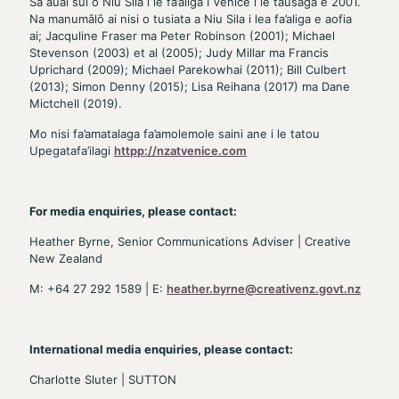
Sa auai sui o Niu Sila i le fa’aliga I Venice i le tausaga e 2001.
Na manumālō ai nisi o tusiata a Niu Sila i lea fa’aliga e aofia
ai; Jacquline Fraser ma Peter Robinson (2001); Michael
Stevenson (2003) et al (2005); Judy Millar ma Francis
Uprichard (2009); Michael Parekowhai (2011); Bill Culbert
(2013); Simon Denny (2015); Lisa Reihana (2017) ma Dane
Mictchell (2019).
Mo nisi fa’amatalaga fa’amolemole saini ane i le tatou
Upegatafa’ilagi
httpp://nzatvenice.com
For media enquiries, please contact:
Heather Byrne, Senior Communications Adviser | Creative
New Zealand
M: +64 27 292 1589 | E:
heather.byrne@creativenz.govt.nz
International media enquiries, please contact:
Charlotte Sluter | SUTTON