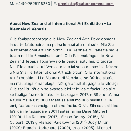
M: +44(0)7525118263 | E:
charlotte@suttoncomms.com
About New Zealand at International Art Exhibition – La
Biennale di Venezia
O le fa’alapotopotoga a le New Zealand Arts Development
latou te fa’atupeina ma pulea le auai atu o ni sui o Niu Sila i
le International Art Exhibition – La Biennale di Venezia mo le
tulata nei i le 6 masina le umi. O le Falemata’aga o le New
Zealand Tepapa Togarewa o le pa’aga ‘autū lea. O tagata
Niu Sila e auai atu i Venice o le a iai so latou sao i le fa’asoa
a Niu Sila i le International Art Exhibition. O le International
Art Exhebition i La Biannale di Venzia o se fa’aliga aloa’ia
ma maualuga lona tulaga i fa’aliga o fa’atufugaga a le lalolagi.
O le tasi itu tāua o se avanoa lelei tele lea e fa’alauiloa ai o
se fa’aliga fa’alelotoifale. I le tausaga e 2017, e 86 atunu’u ma
e tusa ma le 615,000 tagata sa auai mo le 6 masina. O le
umi, fuafua ma va’aiga o ata na fa’alia. O Niu Sila sa auai i lea
fa’aliga i le tausaga e 2001 fa’atasi ai ma Dane Mitchell
(2019), Lisa Reihana (2017), Simon Denny (2015), Bill
Culbert (2013), Mishael Parekowhai (2011) Judy Millar
(2009) Francis Upritchard (2009), et a’. (2005), Michael